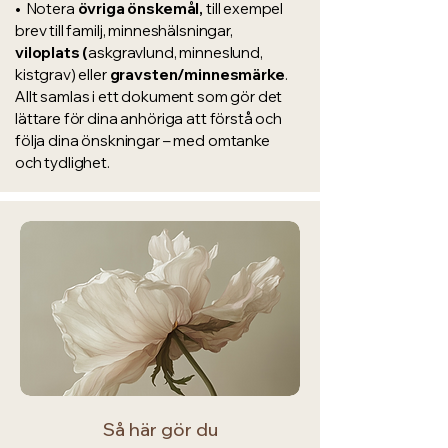
• Notera
övriga önskemål,
till exempel
brev till familj, minneshälsningar,
viloplats (
askgravlund, minneslund,
kistgrav) eller
gravsten/minnesmärke
.
Allt samlas i ett dokument som gör det
lättare för dina anhöriga att förstå och
följa dina önskningar – med omtanke
och tydlighet.
Så här gör du