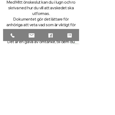
Med Mitt önskeslut kan du i lugn och ro
skriva ned hur du vill att avskedet ska
utformas.
Dokumentet gör det lättare för
anhöriga att veta vad som är viktigt för
just dig – och blir en hjälp när orden inte
räcker till.
Det är en gåva av omtanke, till dem du
älskar.
LADDA NER MITT ÖNSKESLUT
– Den lilla byrån med den stora omtanken – för
livets alla skeden, med enkelhet, värme och
hållbarhet.