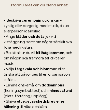
I formuläret kan du bland annat:
• Beskriva
ceremonin
du önskar –
kyrklig eller borgerlig, med musik, dikter
eller personliga inslag.
• Ange
kläder och detaljer
vid
kistläggning, samt om något särskilt ska
följa med i kistan.
• Berätta hur du vill
bli ihågkommen
, och
om någon ska framföra tal, dikt eller
musik.
• Välja
färgskala och blommor
, eller
önska att gåvor ges till en organisation
istället.
• Lämna önskemål om
dödsannons
(tidning, symbol, text) och
minnesstund
(plats, förtäring, upplägg).
• Skriva ett eget
avskedsbrev eller
hälsning
till nära och kära.