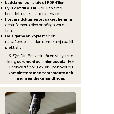
Ladda ner och skriv ut PDF-filen.
Fyll i det du vill nu
– du kan alltid
komplettera eller ändra senare.
Förvara dokumentet säkert hemma
och informera dina anhöriga var det
finns.
Dela gärna en kopia
med en
närstående eller den som ska hjälpa till
praktiskt.
💡Tips:
Ditt önskeslut är en viljeyttring
kring
ceremoni och minnesdelar.
För
juridiska frågor (t.ex. arv) behöver du
komplettera med testamente och
andra juridiska handlingar.